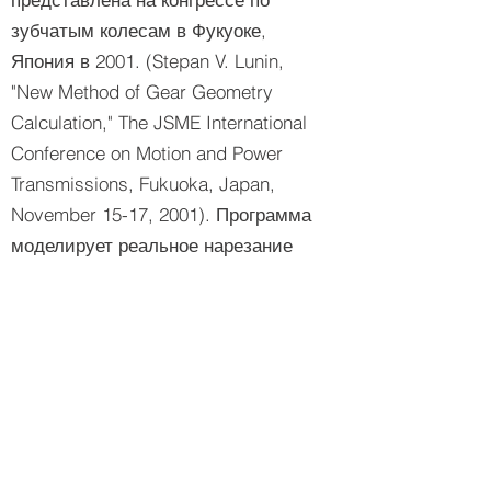
зубчатым колесам в Фукуоке,
Япония в 2001. (Stepan V. Lunin,
"New Method of Gear Geometry
Calculation," The JSME International
Conference on Motion and Power
Transmissions, Fukuoka, Japan,
November 15-17, 2001). Программа
моделирует реальное нарезание
червячного колеса с учетом
реальных наладок станка и
чертежа инструмента. Моделирует
пятно контакта. Таким образом
программа позволяет проверить
правильность настроек станков до
начала производства червячных
колес. Практически это означает,